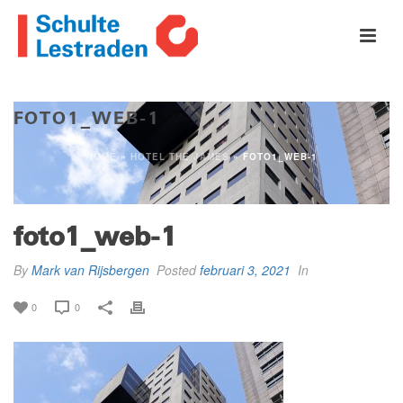
FOTO1_WEB-1
HOME
»
HOTEL THE JAMES
»
FOTO1_WEB-1
foto1_web-1
By
Mark van Rijsbergen
Posted
februari 3, 2021
In
0
0