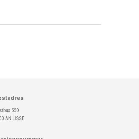
ostadres
stbus 550
60 AN LISSE
toringsnummer