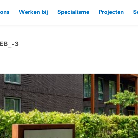
 ons
Werken bij
Specialisme
Projecten
S
EB_-3
HOME
»
HORSTENDAAL 