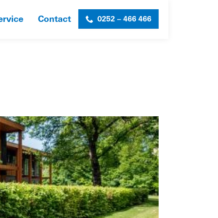
ervice
Contact
0252 – 466 466
EN SAANENSDUIN
»
OPDR_SL_HORSTENDAAL_WEB_-3