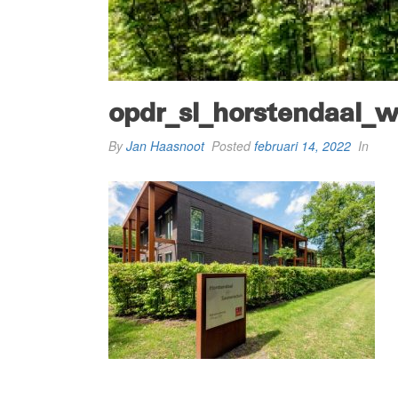
opdr_sl_horstendaal_
By
Jan Haasnoot
Posted
februari 14, 2022
In