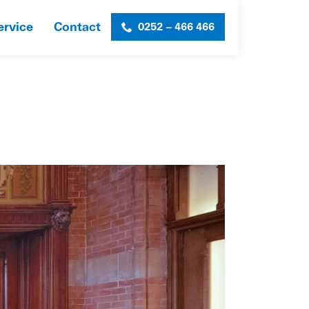
ervice
Contact
0252 – 466 466
»
HORECABOULEVARD CS AMSTERDAM
»
FOTO-6_WEB