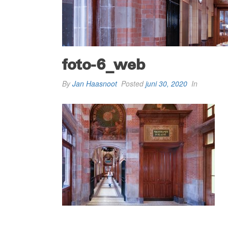
foto-6_web
By
Jan Haasnoot
Posted
juni 30, 2020
In