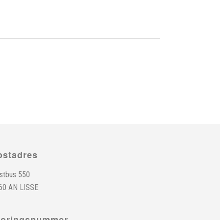
ostadres
stbus 550
60 AN LISSE
toringsnummer