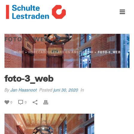
FOTO-3_WEB
HOME
»
HORECABOULEVARD CS AMSTERDAM
»
FOTO-3_WEB
foto-3_web
By
Jan Haasnoot
Posted
juni 30, 2020
In
0
0