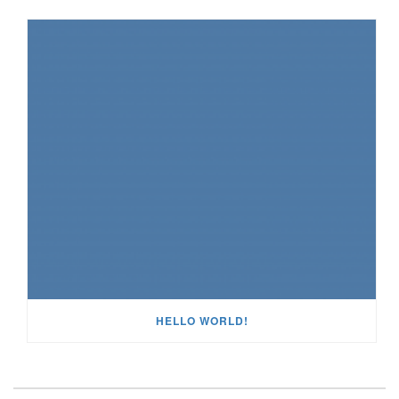
HELLO WORLD!