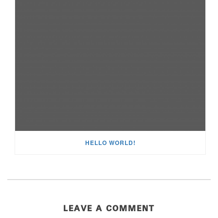
HELLO WORLD!
LEAVE A COMMENT