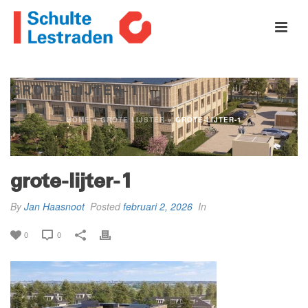
GROTE-LIJTER-1
HOME
»
GROTE LIJSTER
»
GROTE-LIJTER-1
grote-lijter-1
By
Jan Haasnoot
Posted
februari 2, 2026
In
0
0