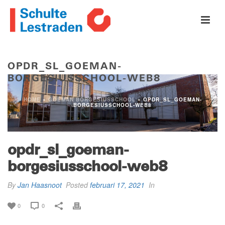
OPDR_SL_GOEMAN-
BORGESIUSSCHOOL-WEB8
HOME
»
GOEMAN BORGESIUSSCHOOL
»
OPDR_SL_GOEMAN-
BORGESIUSSCHOOL-WEB8
opdr_sl_goeman-
borgesiusschool-web8
By
Jan Haasnoot
Posted
februari 17, 2021
In
0
0