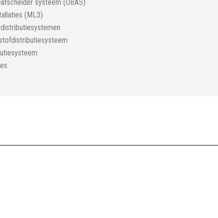
neafscheider systeem (OBAS)
tallaties (ML3)
 distributiesystemen
kstofdistributiesysteem
butiesysteem
ies