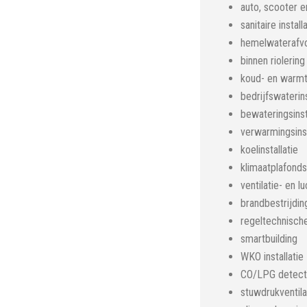
auto, scooter e
sanitaire install
hemelwaterafv
binnen riolering
koud- en warmta
bedrijfswaterins
bewateringsins
verwarmingsinst
koelinstallatie
klimaatplafonds
ventilatie- en l
brandbestrijding
regeltechnische 
smartbuilding
WKO installatie
CO/LPG detect
stuwdrukventil