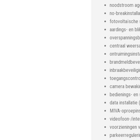
noodstroom ag
no-breakinstalla
fotovoltaïsche
aardings- en bli
overspanningsbe
centraal weersa
ontruimingsinsta
brandmeldbeveil
inbraakbeveiligi
toegangscontrol
camera bewaking
bedienings- en s
data installatie
MIVA-oproepinst
videofoon-/inte
voorzieningen v
parkeerreguleri