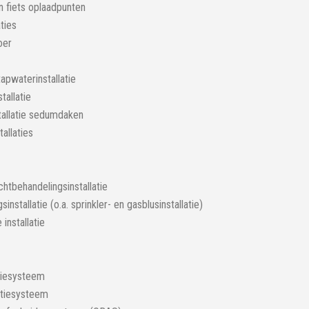
n fiets oplaadpunten
aties
oer
pwaterinstallatie
tallatie
tallatie sedumdaken
allaties
uchtbehandelingsinstallatie
sinstallatie (o.a. sprinkler- en gasblusinstallatie)
installatie
iesysteem
atiesysteem