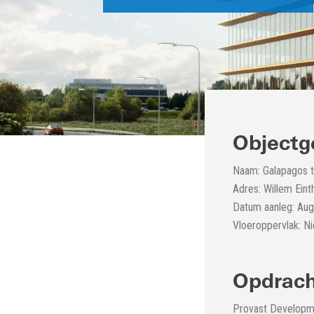
Objectg
Naam: Galapagos t
Adres: Willem Ein
Datum aanleg: Au
Vloeroppervlak: 
Opdrach
Provast Developme