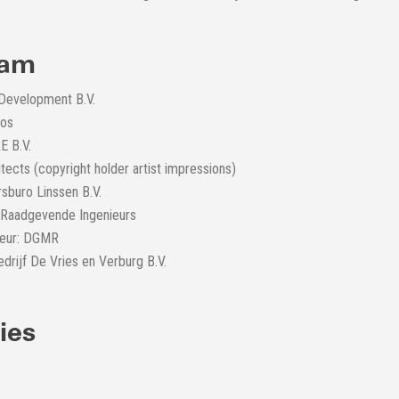
eam
 Development B.V.
gos
E B.V.
itects (copyright holder artist impressions)
rsburo Linssen B.V.
 Raadgevende Ingenieurs
seur: DGMR
rijf De Vries en Verburg B.V.
ties