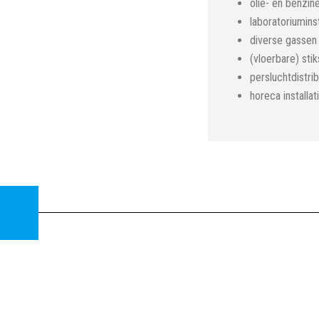
olie- en benzi
laboratoriumins
diverse gassen
(vloerbare) sti
persluchtdistri
horeca installat