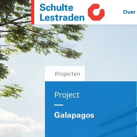
Over
Projecten
Project
Galapagos
.