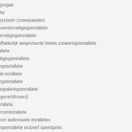
gregaat
tie
 systeem (zonnepanelen)
ksembeveiligingsinstallatie
veiligingsinstallatie
fhankelijk aangestuurde binnen zonweringsinstallatie
llatie
igingsinstallatie
ngsinstallatie
e installatie
sinstallatie
ignaleringsinstallatie
 (gecertificeerd)
allatie
rcominstallatie
oor audiovisuele installaties
ngsinstallatie inclusief speedgates