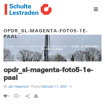
OPDR_SL-MAGENTA-FOTO5-1E-
PAAL
HOME
»
EXPERTISECENTRUM MAGENTAZORG
»
OPDR_SL-MAGENTA-
FOTO5-1E-PAAL
opdr_sl-magenta-foto5-1e-
paal
By
Jan Haasnoot
Posted
februari 17, 2021
In
0
0