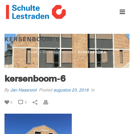
KERSENBOOM-6
HOME
»
DE KERSENBOOM
»
KERSENBOOM-6
kersenboom-6
By
Jan Haasnoot
Posted
augustus 23, 2018
In
0
0