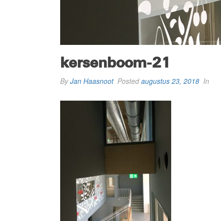
kersenboom-21
By
Jan Haasnoot
Posted
augustus 23, 2018
In