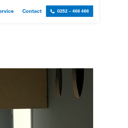
ervice
Contact
0252 – 466 466
HOME
»
DE KERSENBOOM
»
KERSENBOOM-21