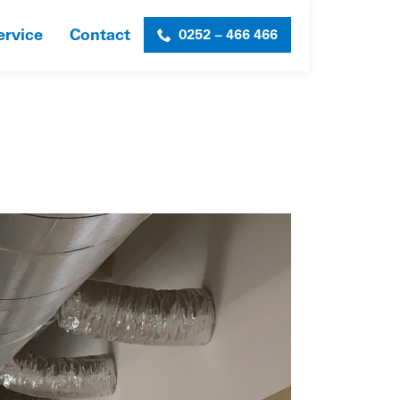
ervice
Contact
0252 – 466 466
HOME
»
DE KERSENBOOM
»
KERSENBOOM-15