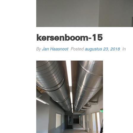
kersenboom-15
By
Jan Haasnoot
Posted
augustus 23, 2018
In