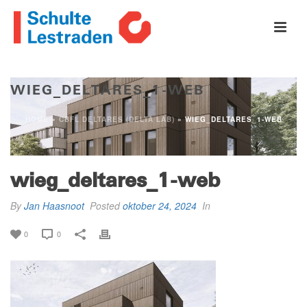
WIEG_DELTARES_1-WEB
HOME
»
CBFL DELTARES (DELTA LAB)
»
WIEG_DELTARES_1-WEB
wieg_deltares_1-web
By
Jan Haasnoot
Posted
oktober 24, 2024
In
0
0