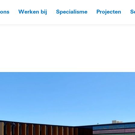
 ons
Werken bij
Specialisme
Projecten
S
HOME
»
BLOEMB