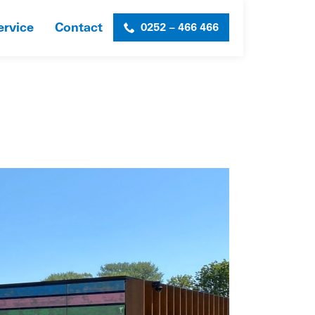
ervice
Contact
0252 – 466 466
OLLEN- KEURINGSDIENST (BKD)
»
JH_SL_BKD_1-WEB