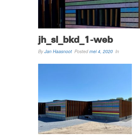
jh_sl_bkd_1-web
By
Jan Haasnoot
Posted
mei 4, 2020
In