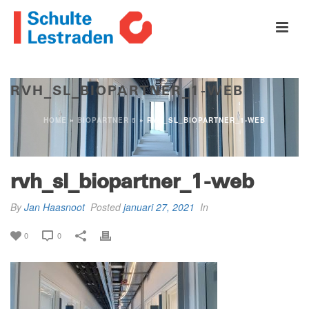
RVH_SL_BIOPARTNER_1-WEB
HOME
»
BIOPARTNER 5
»
RVH_SL_BIOPARTNER_1-WEB
rvh_sl_biopartner_1-web
By
Jan Haasnoot
Posted
januari 27, 2021
In
0
0