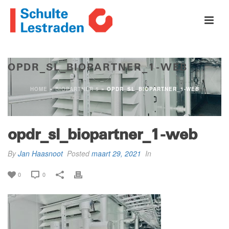
OPDR_SL_BIOPARTNER_1-WEB
HOME
»
BIOPARTNER 5
»
OPDR_SL_BIOPARTNER_1-WEB
opdr_sl_biopartner_1-web
By
Jan Haasnoot
Posted
maart 29, 2021
In
0
0