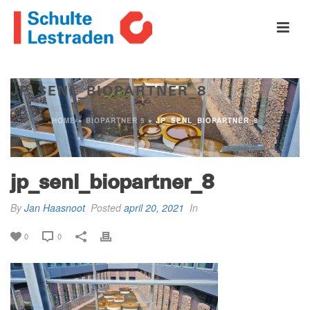
JP_SENL_BIOPARTNER_8
HOME
»
BIOPARTNER 5
»
JP_SENL_BIOPARTNER_8
jp_senl_biopartner_8
By
Jan Haasnoot
Posted
april 20, 2021
In
0
0