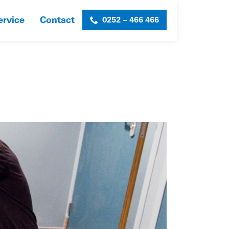
ervice
Contact
0252 – 466 466
ME
»
ASHRAM COLLEGE
»
MVDN_SL_ASHRAM_11-WEB