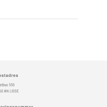
ostadres
stbus 550
60 AN LISSE
toringsnummer