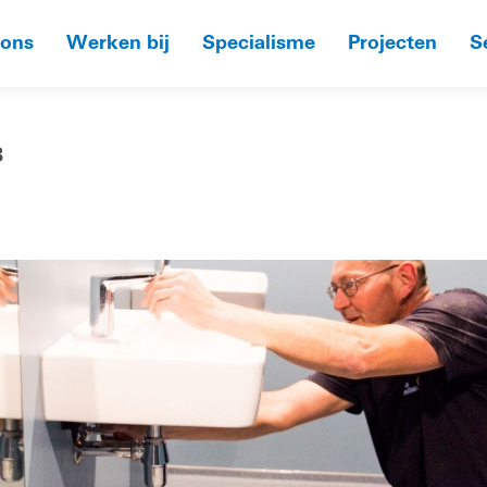
 ons
Werken bij
Specialisme
Projecten
S
B
HO