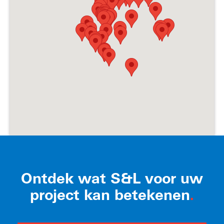
Ontdek wat S&L voor uw
project kan betekenen
.