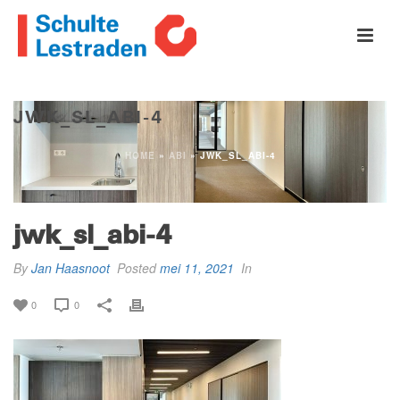
JWK_SL_ABI-4
HOME
»
ABI
»
JWK_SL_ABI-4
jwk_sl_abi-4
By
Jan Haasnoot
Posted
mei 11, 2021
In
0
0