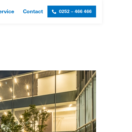
ervice
Contact
0252 – 466 466
HOME
»
ABI
»
ABI-033-WEB