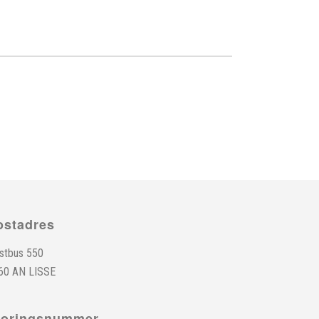
ostadres
stbus 550
60 AN LISSE
toringsnummer