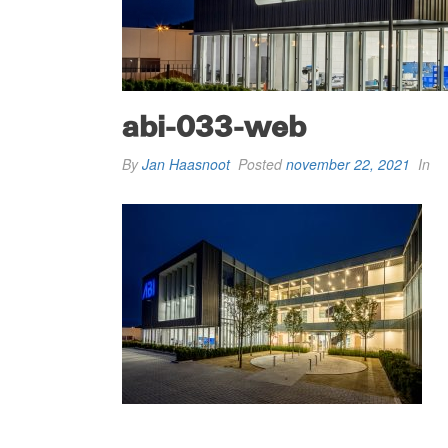
abi-033-web
By
Jan Haasnoot
Posted
november 22, 2021
In