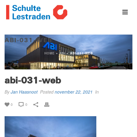
ABI-031-WEB
HOME
»
ABI
»
ABI-031-WEB
abi-031-web
By
Jan Haasnoot
Posted
november 22, 2021
In
0
0