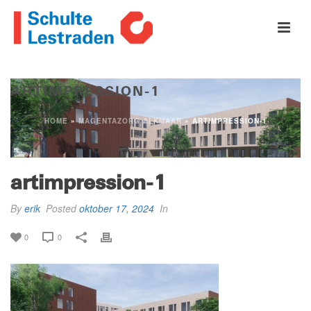
ARTIMPRESSION-1
HOME
»
MAGENTAZORG ALKMAAR
»
ARTIMPRESSION-1
artimpression-1
By
erik
Posted
oktober 17, 2024
In
0
0