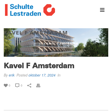
KAVEL F AMSTERDAM
HOME
»
KAVEL F AMSTERDAM
Kavel F Amsterdam
By
erik
Posted
oktober 17, 2024
In
0
0