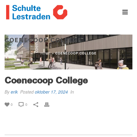
COENECOOP COLLEGE
HOME
»
COENECOOP COLLEGE
Coenecoop College
By
erik
Posted
oktober 17, 2024
In
0
0