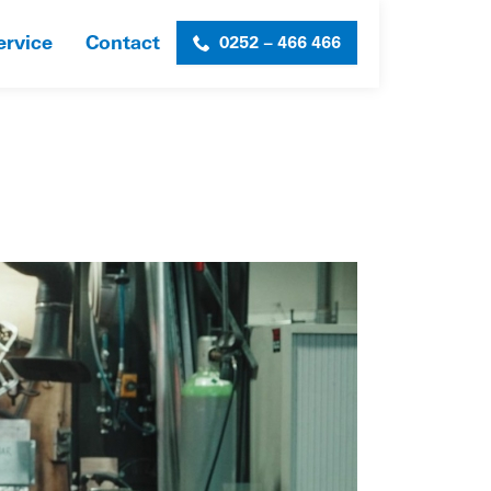
ervice
Contact
0252 – 466 466
HOME
»
BEDRIJFSSCHOOL S&L