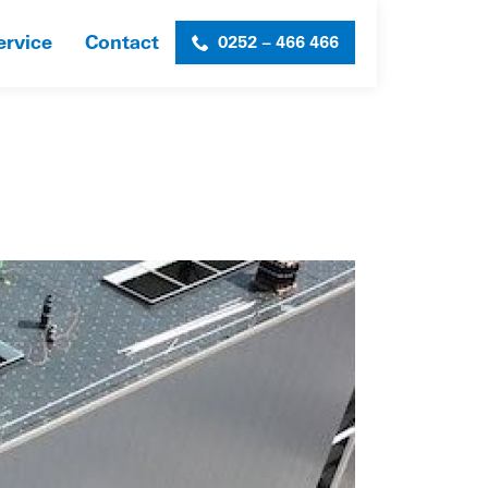
ervice
Contact
0252 – 466 466
HOME
»
OMEN-SL-FOTO_1-WEB