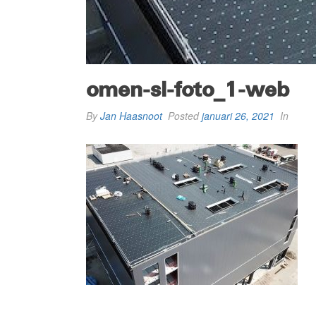
omen-sl-foto_1-web
By
Jan Haasnoot
Posted
januari 26, 2021
In