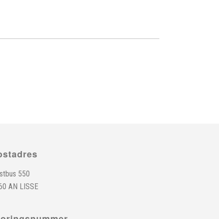
ostadres
stbus 550
60 AN LISSE
toringsnummer