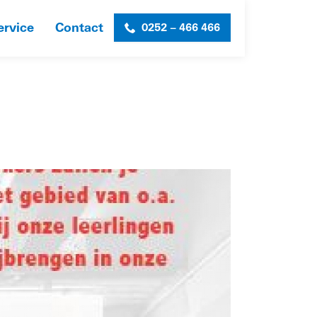
ervice
Contact
0252 – 466 466
 DAG TOT NADER ORDER UITGESTELD
»
OPEN-DAG-2