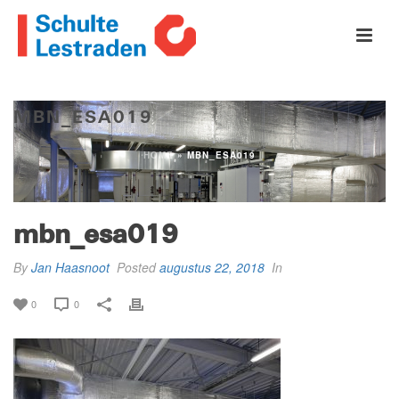
MBN_ESA019
HOME
»
MBN_ESA019
mbn_esa019
By
Jan Haasnoot
Posted
augustus 22, 2018
In
0
0