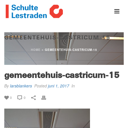
GEMEENTEHUIS-CASTRICUM-15
HOME
»
GEMEENTEHUIS-CASTRICUM-15
gemeentehuis-castricum-15
By
larsblankers
Posted
juni 1, 2017
In
0
0