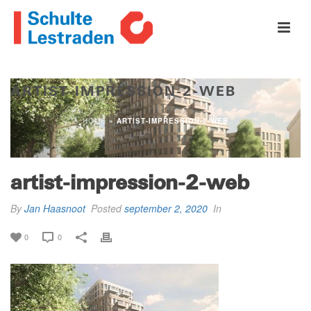
ARTIST-IMPRESSION-2-WEB
HOME
»
ARTIST-IMPRESSION-2-WEB
artist-impression-2-web
By
Jan Haasnoot
Posted
september 2, 2020
In
0
0