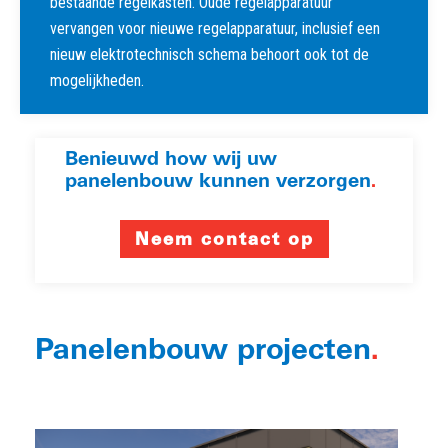
bestaande regelkasten. Oude regelapparatuur
vervangen voor nieuwe regelapparatuur, inclusief een
nieuw elektrotechnisch schema behoort ook tot de
mogelijkheden.
Benieuwd how wij uw
panelenbouw kunnen verzorgen
.
Neem contact op
Panelenbouw projecten
.