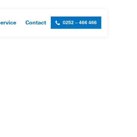
ervice
Contact
0252 – 466 466
SERVICE
»
BEHEER & ONDERHOUD
»
WATERKANTEN-1