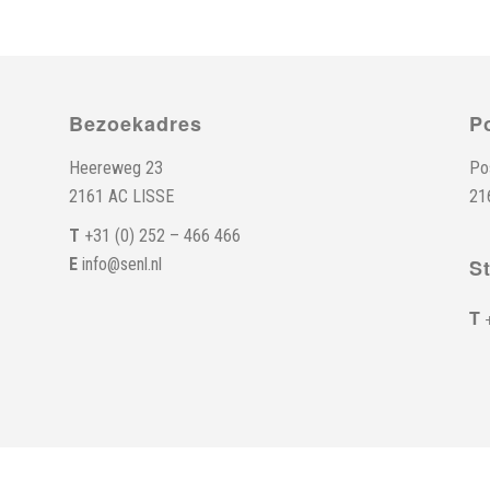
Bezoekadres
P
Heereweg 23
Po
2161 AC LISSE
21
T
+31 (0) 252 – 466 466
E
info@senl.nl
S
T
+