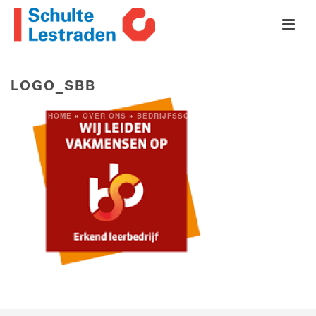
LOGO_SBB
HOME
»
OVER ONS
»
BEDRIJFSSCHOOL
»
LOGO_SBB