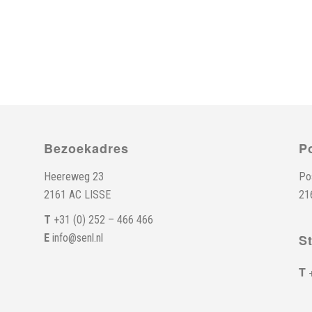
Bezoekadres
P
Heereweg 23
Po
2161 AC LISSE
21
T
+31 (0) 252 – 466 466
E
info@senl.nl
S
T
+