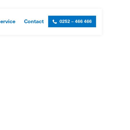
ervice
Contact
0252 – 466 466
OVER ONS
»
CERTIFICATEN & VOORWAARDEN
»
VCA_2