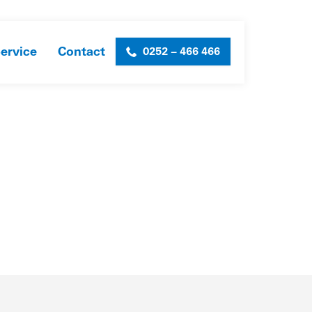
ervice
Contact
0252 – 466 466
OVER ONS
»
CERTIFICATEN & VOORWAARDEN
»
STEK