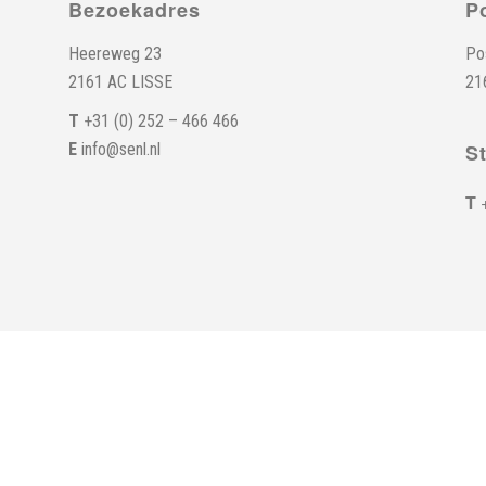
Bezoekadres
P
Heereweg 23
Po
2161 AC LISSE
21
T
+31 (0) 252 – 466 466
E
info@senl.nl
S
T
+