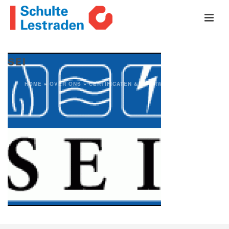
SEI
HOME
»
OVER ONS
»
CERTIFICATEN & VOORWAARDEN
»
SEI