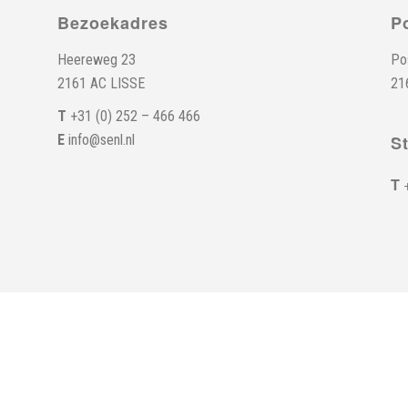
Bezoekadres
P
Heereweg 23
Po
2161 AC LISSE
21
T
+31 (0) 252 – 466 466
E
info@senl.nl
S
T
+