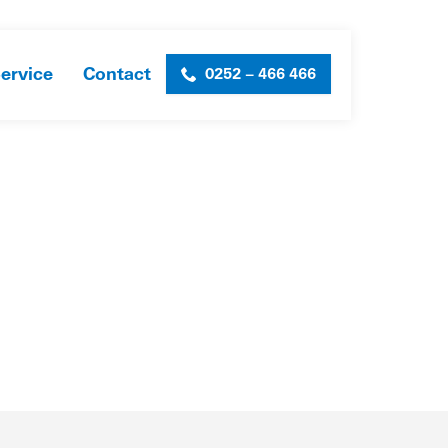
ervice
Contact
0252 – 466 466
R ONS
»
CERTIFICATEN & VOORWAARDEN
»
BORG-TBB