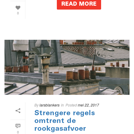
READ MORE
0
By
larsblankers
In
Posted
mei 22, 2017
Strengere regels
omtrent de
rookgasafvoer
0