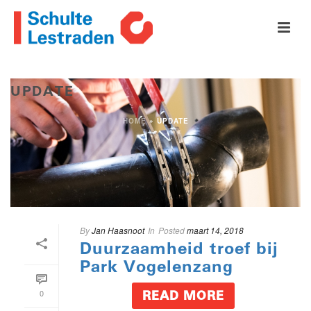
UPDATE
HOME
»
UPDATE
By
Jan Haasnoot
In
Posted
maart 14, 2018
Duurzaamheid troef bij
Park Vogelenzang
0
READ MORE