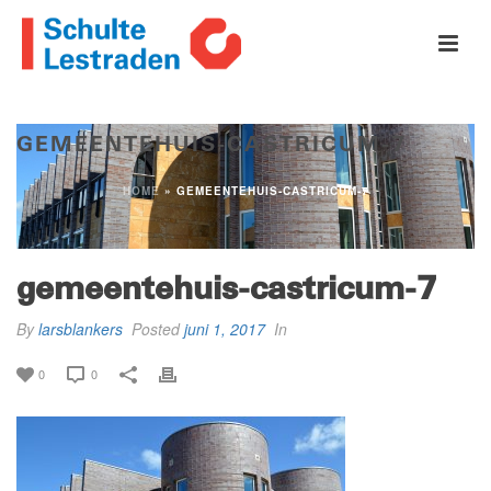
GEMEENTEHUIS-CASTRICUM-7
HOME
»
GEMEENTEHUIS-CASTRICUM-7
gemeentehuis-castricum-7
By
larsblankers
Posted
juni 1, 2017
In
0
0